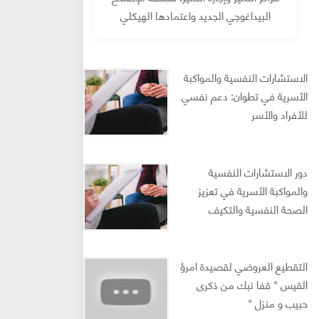
البيداغوجي الجديد واعتمادها الهيكلي
الاستشارات النفسية والمواكبة
الأسرية في تطوان: دعم نفسي
للأفراد والأسر
دور الاستشارات النفسية
والمواكبة الأسرية في تعزيز
الصحة النفسية والتكيف
النفسي: مراجعة أدبية محكمة
(2024–2025)
التقطيع العروضي لقصيدة امرؤ
القيس " قفا نبك من ذكرى
حبيب و منزل "