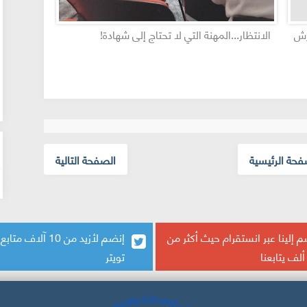
شهادة تقدير وامتنان
iques en
 Maroc :
echerche
entifique
فحة الرئيسية
الصفحة التالية
 إلينا عبر انستقرام حيث أكثر من
إنضم لأزيد من 10 آلاف م
تويتر