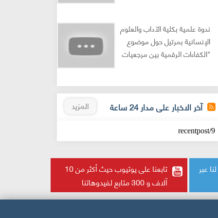
L'accès aux ressources numér
عيد العرش المجيد: رمز الوح
ندوة علمية بكلية الآداب والعلوم
sciences humaines et sociales au
والشعب
الإنسانية بمرتيل حول موضوع
une avancée pour la r
sci
"الكفاءات الرقمية بين مرجعيات
العلوم الإنسانية والمعطى
القانوني"
المزيد
آخر الاخبار على مدار 24 ساعة
9/recentpost
تابع لنا عبر
تابعنا على يوتيوب حيث أكثر من 10
آلاف و 300 متابع لفيدوهاتنا