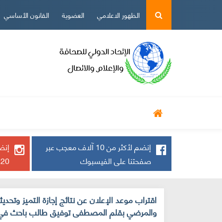
الظهور الاعلامي
العضوية
القانون الأساسي
أخ دولية
أخ وطنية
حوارات
رياضة
إنضم لأكثر من 10 آلاف معجب عبر
إنضم
صفحتنا على الفيسبوك
20 ألف يتابعنا
اقتراب موعد الإعلان عن نتائج إجازة التميز وتحد
والمرضي بقلم المصطفى توفيق طالب باحث في 