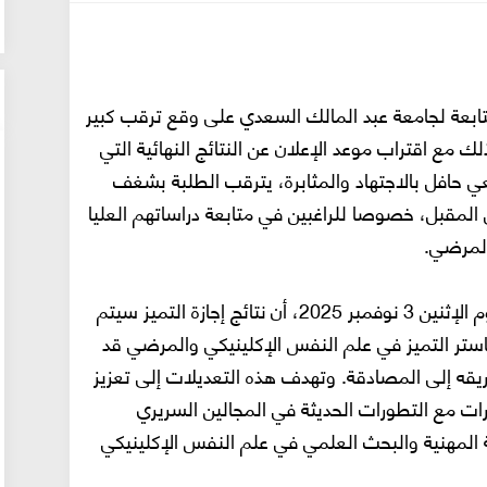
لتابعة لجامعة عبد المالك السعدي على وقع ترقب كبير
 مع اقتراب موعد الإعلان عن النتائج النهائية التي
ي حافل بالاجتهاد والمثابرة، يترقب الطلبة بشغف
المقبل، خصوصا للراغبين في متابعة دراساتهم العليا
المرضي.
وفي هذا السياق، أفادت شعبة علم النفس، يوم الإثنين 3 نوفمبر 2025، أن نتائج إجازة التميز سيتم
استر التميز في علم النفس الإكلينيكي والمرضي قد
قه إلى المصادقة. وتهدف هذه التعديلات إلى تعزيز
ات مع التطورات الحديثة في المجالين السريري
لمهنية والبحث العلمي في علم النفس الإكلينيكي