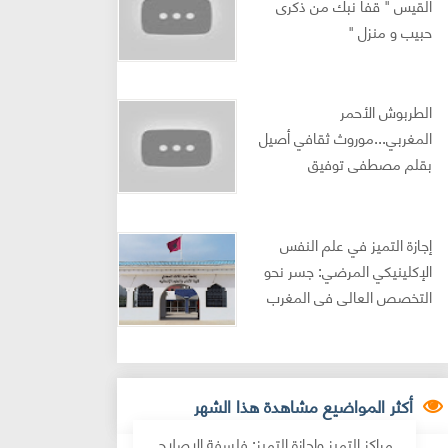
القيس " قفا نبك من ذكرى
حبيب و منزل "
الطربوش الأحمر
المغربي...موروث ثقافي أصيل
بقلم مصطفى توفيق
إجازة التميز في علم النفس
الإكلينيكي المرضي: جسر نحو
التخصص العالي في المغرب
أكثر المواضيع مشاهدة هذا الشهر
مراكز التميز وإجازة التميز: فلسفة الإصلاح