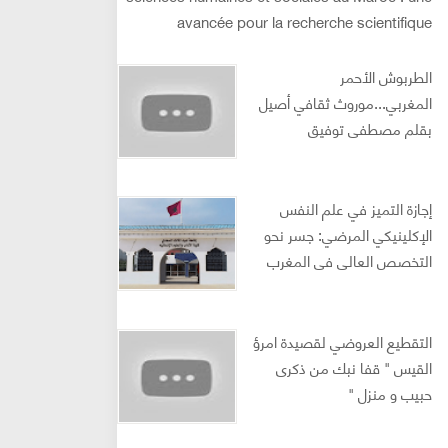
avancée pour la recherche scientifique
الطربوش الأحمر
المغربي...موروث ثقافي أصيل
بقلم مصطفى توفيق
إجازة التميز في علم النفس
الإكلينيكي المرضي: جسر نحو
التخصص العالي في المغرب
التقطيع العروضي لقصيدة امرؤ
القيس " قفا نبك من ذكرى
حبيب و منزل "