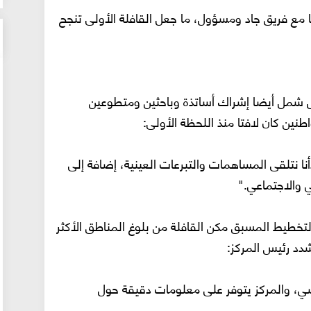
ا مع فريق جاد ومسؤول، ما جعل القافلة الأولى تنجح
بل شمل أيضا إشراك أساتذة وباحثين ومتطوعين
نين كان لافتا منذ اللحظة الأولى:
علاننا التضامني يوم 11 شتنبر 2023، بدأنا نتلقى المساهمات والتبرعات العينية، إضافة إلى
 والاجتماعي."
خطيط المسبق مكن القافلة من بلوغ المناطق الأكثر
دد رئيس المركز:
سي، والمركز يتوفر على معلومات دقيقة حول