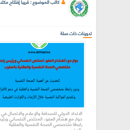
كاتب الموضوع :
قريبا إفتتاح مكت
تدوينات ذات صلة
رية روعة محسن
الاتحاد الدولي للصحافة والإعلام والاتصال في
زية والإعلام
حوار مع هشام العفو، المختص النفساني ورئي
رابطة متخصصي الصحة النفسية والعقلية
بالمغرب.