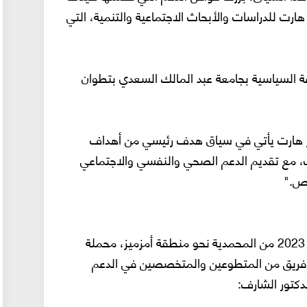
ارت للدراسات والأبحاث الاجتماعية والتنمية، التي
ة السياسية بجامعة عبد المالك السعدي بتطوان
كز هارت يأتي في سياق هدف رئيسي من أهداف
ات، مع تقديم الدعم الصحي والنفسي والاجتماعي
صص."
وقد انطلقت أولى هذه القوافل يوم 14 شتنبر 2023 من المحمدية نحو منطقة أمزميز، محملة
انب فريق من المتطوعين والمتخصصين في الدعم
دكتور الشارف: