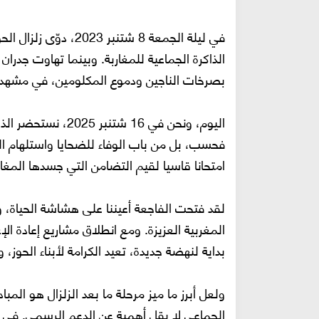
في ليلة الجمعة 8 شتنب
الذاكرة الجماعية للمغاربة. وبينما تهاوت جدرا
بصرخات الناجين ودموع المكلومين، في مشهد 
اليوم، ونحن في 16 شت
فحسب، بل من باب الوفاء للضحايا واستلهام الد
امتحانا قاسيا لقيم التضامن التي جسدها المغار
لقد فتحت الفاجعة أعيننا على هشاشة الحياة، وع
المغربية العزيزة. ومع انطلاق مشاريع إعادة الإ
بداية لنهضة جديدة، تعيد الكرامة لأبناء الح
ولعل أبرز ما ميز مرحلة ما بعد الزلزال هو المبا
الجماعي لا يقل أهمية عن الدعم الرسمي. في ه