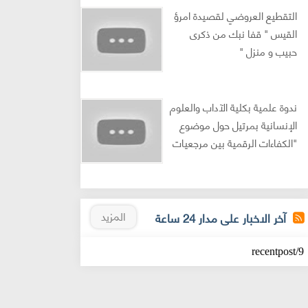
التقطيع العروضي لقصيدة امرؤ
القيس " قفا نبك من ذكرى
حبيب و منزل "
ندوة علمية بكلية الآداب والعلوم
الإنسانية بمرتيل حول موضوع
"الكفاءات الرقمية بين مرجعيات
العلوم الإنسانية والمعطى
القانوني"
المزيد
آخر الاخبار على مدار 24 ساعة
9/recentpost