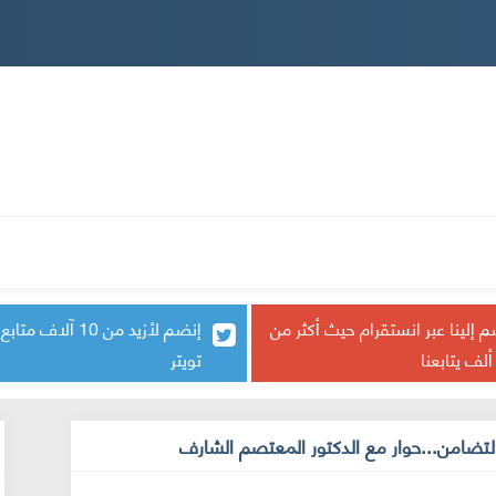
ثقافة
معرض الصور
كتاب و آراء
علم النفس
ا
 إلينا عبر انستقرام حيث أكثر من
إنضم لأزيد من 10 آلاف م
تويتر
التضامن...حوار مع الدكتور المعتصم الشارف