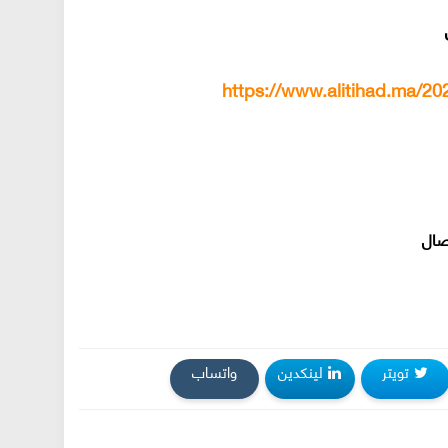
ي
https://www.alitihad.ma/2
صال
تويتر
لينكدين
واتساب