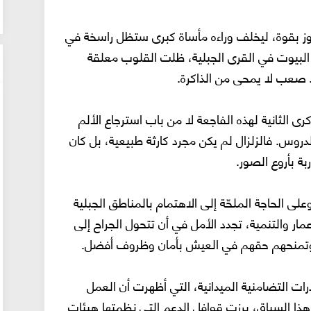
ر 2023، دوّى زلزال الحوز بقوة، ليخلف وراءه مأساة كبرى ستظل راسخة في
ن البيوت في القرى الجبلية، ظلت القلوب معلقة
صعب لا يمحى من الذاكرة.
نبر 2025، نستحضر الذكرى الثانية لهذه الفاجعة لا من باب استرجاع الألم
روس. فالزلزال لم يكن مجرد كارثة طبيعية، بل كان
بة بأروع الصور.
لى الحاجة الملحّة إلى الاهتمام بالمناطق الجبلية
عمار والتنمية، تجدد الأمل في أن تتحول الجراح إلى
وز، وتمنحهم حقهم في العيش بأمان وظروف أفضل.
درات التضامنية الميدانية، التي أظهرت أن العمل
ذا السياق، برزت قوافل الدعم التي نظمتها هيئات