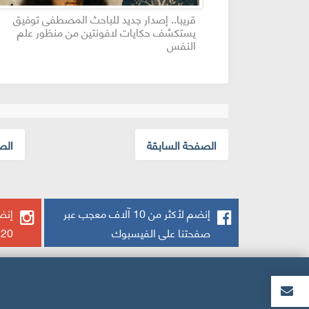
المصطفى توفيق
شهادة تقدير وامتنان
ن منظور علم
الصفحة السابقة
الص
إنضم لأكثر من 10 آلاف معجب عبر
إنضم
صفحتنا على الفيسبوك
20 ألف يتابعنا