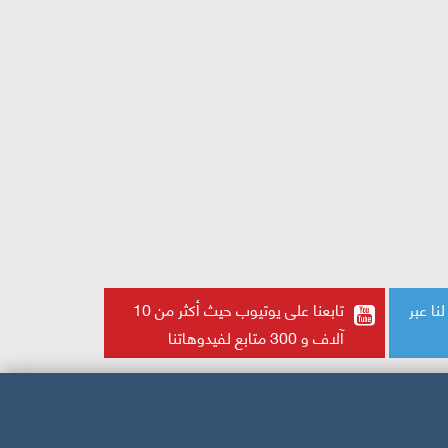
 المجيد: رمز الوحدة والتلاحم بين العرش
قريبا.. إصدار جديد للباحث
يستكشف حكايات لافونتين 
النفس
تابع لنا عبر
تابعنا على يوتيوب حيث أكثر من 10
آلاف و 300 متابع لفيدوهاتنا