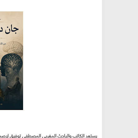
يستعد الكاتب والباحث المغربي المصطفى توفيق لإصدار كت