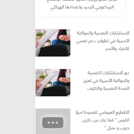
البيداغوجي الجديد واعتمادها الهيكلي
الاستشارات النفسية والمواكبة
الأسرية في تطوان: دعم نفسي
للأفراد والأسر
دور الاستشارات النفسية
والمواكبة الأسرية في تعزيز
الصحة النفسية والتكيف
النفسي: مراجعة أدبية محكمة
(2024–2025)
التقطيع العروضي لقصيدة امرؤ
القيس " قفا نبك من ذكرى
حبيب و منزل "