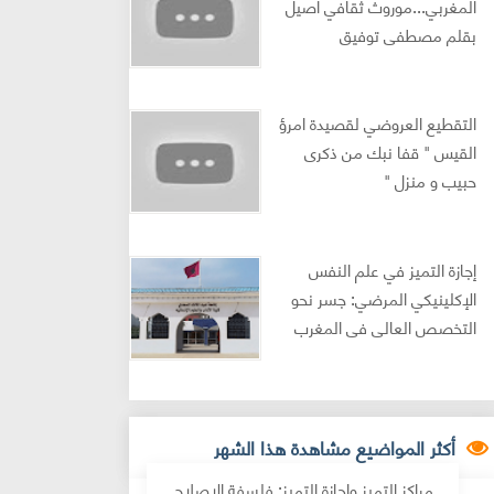
المغربي...موروث ثقافي أصيل
بقلم مصطفى توفيق
التقطيع العروضي لقصيدة امرؤ
القيس " قفا نبك من ذكرى
حبيب و منزل "
إجازة التميز في علم النفس
الإكلينيكي المرضي: جسر نحو
التخصص العالي في المغرب
أكثر المواضيع مشاهدة هذا الشهر
مراكز التميز وإجازة التميز: فلسفة الإصلاح