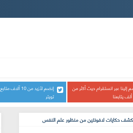
ثقافة
معرض الصور
كتاب و آراء
علم النفس
ا
 إلينا عبر انستقرام حيث أكثر من
إنضم لأزيد من 10 آلاف م
تويتر
تكشف حكايات لافونتين من منظور علم النفس