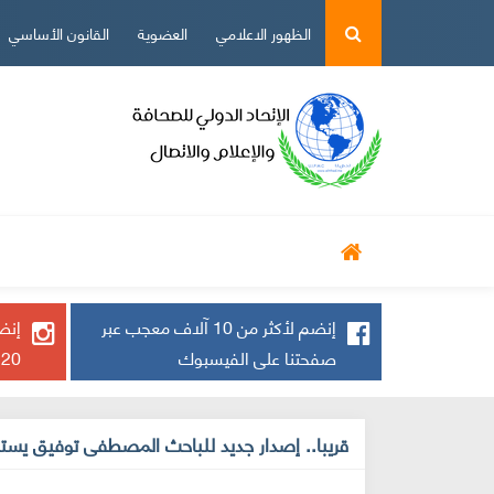
الظهور الاعلامي
العضوية
القانون الأساسي
أخ دولية
أخ وطنية
حوارات
رياضة
إنضم لأكثر من 10 آلاف معجب عبر
إنضم
صفحتنا على الفيسبوك
20 ألف يتابعنا
قريبا.. إصدار جديد للباحث المصطفى توفيق يس